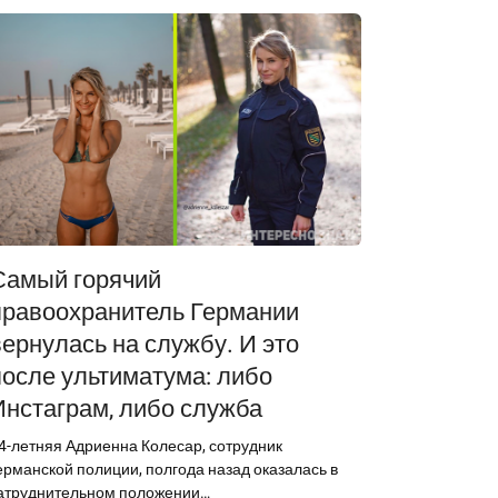
Самый горячий
правоохранитель Германии
вернулась на службу. И это
после ультиматума: либо
Инстаграм, либо служба
4-летняя Адриенна Колесар, сотрудник
ерманской полиции, полгода назад оказалась в
атруднительном положении…