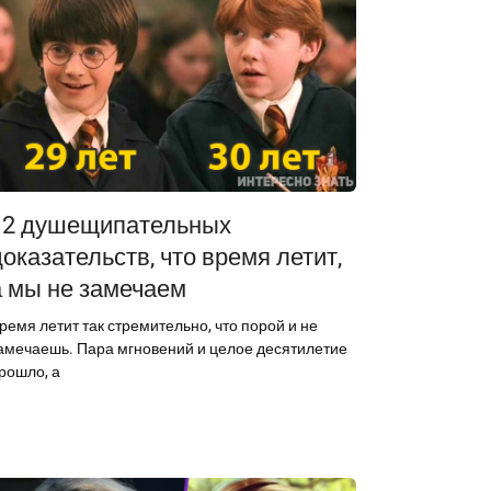
12 душещипательных
доказательств, что время летит,
а мы не замечаем
ремя летит так стремительно, что порой и не
амечаешь. Пара мгновений и целое десятилетие
рошло, а