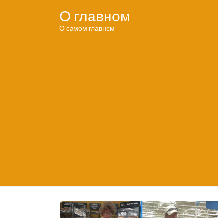
Перейти
О главном
к
контенту
О самом главном