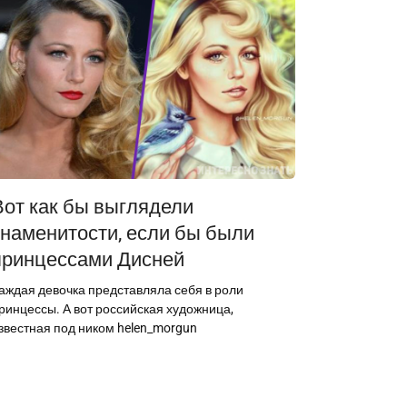
Вот как бы выглядели
знаменитости, если бы были
принцессами Дисней
аждая девочка представляла себя в роли
ринцессы. А вот российская художница,
звестная под ником helen_morgun