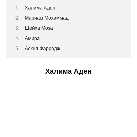
Халима Аден
Мариам Мохаммад
Шейха Моза
Амира
Аския Фаррадж
Халима Аден