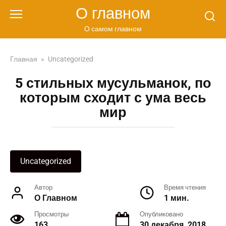
Перейти
О главном
к
контенту
О самом главном
Главная
»
Uncategorized
5 стильных мусульманок, по
которым сходит с ума весь
мир
Uncategorized
Автор
Время чтения
О Главном
1 мин.
Просмотры
Опубликовано
163
30 декабря, 2018