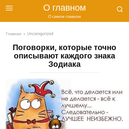
Перейти
О главном
к
контенту
О самом главном
Главная
»
Uncategorized
Поговорки, которые точно
описывают каждого знака
Зодиака