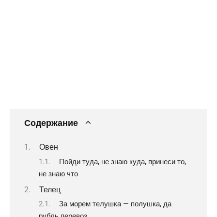
Содержание
Овен
Пойди туда, не знаю куда, принеси то,
не знаю что
Телец
За морем телушка — полушка, да
рубль перевоз