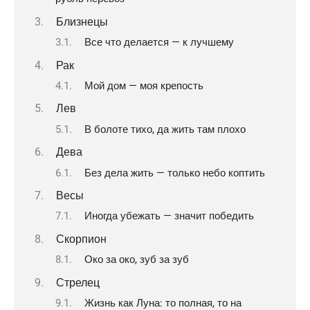
Близнецы
Все что делается — к лучшему
Рак
Мой дом — моя крепость
Лев
В болоте тихо, да жить там плохо
Дева
Без дела жить — только небо коптить
Весы
Иногда убежать — значит победить
Скорпион
Око за око, зуб за зуб
Стрелец
Жизнь как Луна: то полная, то на