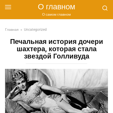
Перейти
О главном
к
контенту
О самом главном
Главная
»
Uncategorized
Печальная история дочери
шахтера, которая стала
звездой Голливуда