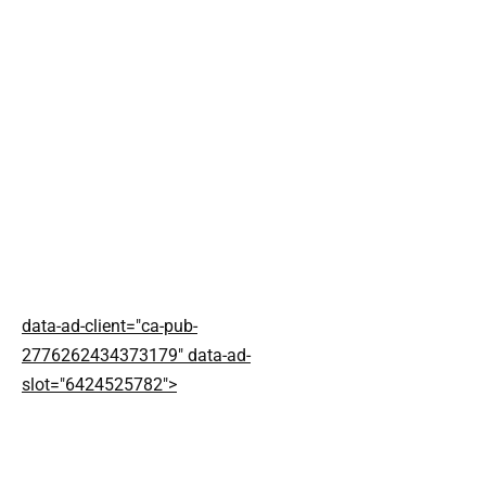
data-ad-client="ca-pub-
2776262434373179" data-ad-
slot="6424525782">