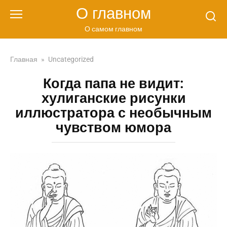
Перейти
О главном
к
контенту
О самом главном
Главная
»
Uncategorized
Когда папа не видит:
хулиганские рисунки
иллюстратора с необычным
чувством юмора