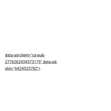
data-ad-client="ca-pub-
2776262434373179" data-ad-
slot="6424525782">