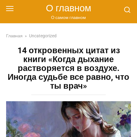
Перейти
О главном
к
контенту
О самом главном
Главная
»
Uncategorized
14 откровенных цитат из
книги «Когда дыхание
растворяется в воздухе.
Иногда судьбе все равно, что
ты врач»