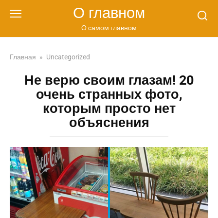
Перейти
О главном
к
контенту
О самом главном
Главная
»
Uncategorized
Не верю своим глазам! 20
очень странных фото,
которым просто нет
объяснения