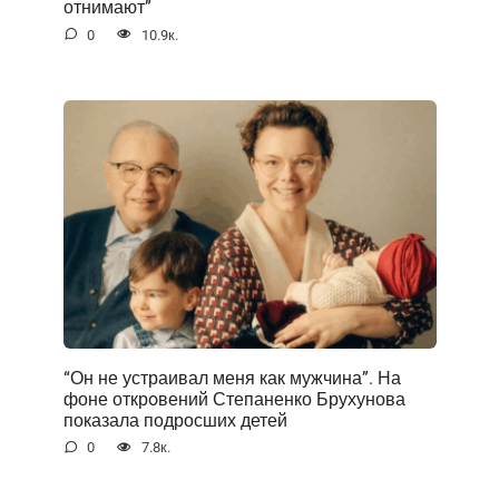
отнимают”
0
10.9к.
“Он не устраивал меня как мужчина”. На
фоне открoвений Степаненко Брухунова
показала подросших детей
0
7.8к.