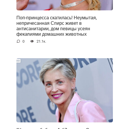
Поп-принцесса скатилась! Неумытая,
непричесанная Спирс живет в
антисанитарии, дом певицы усеян
фекаnиями домашних животных
0
21.1к.