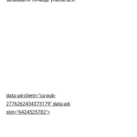
data-ad-client="ca-pub-
2776262434373179" data-ad-
slot="6424525782">