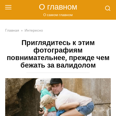
Перейти
О главном
к
контенту
О самом главном
Главная
»
Интересно
Приглядитесь к этим
фотографиям
повнимательнее, прежде чем
бежать за валидолом