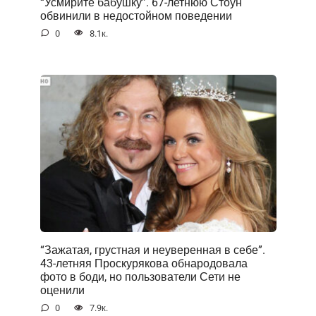
“Усмирите бабушку”. 67-летнюю Стоун
обвинили в недостойном поведении
0
8.1к.
“Зажатая, грустная и неуверенная в себе”.
43-летняя Проскурякова обнародовала
фото в боди, но пользователи Сети не
оценили
0
7.9к.