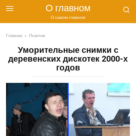
Перейти
О главном
к
контенту
О самом главном
Главная
»
Позитив
Уморительные снимки с
деревенских дискотек 2000-х
годов