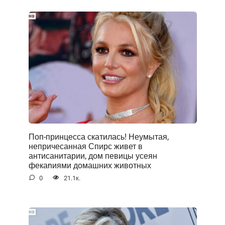
Поп-принцесса скатилась! Неумытая,
непричесанная Спирс живет в
антисанитарии, дом певицы усеян
фекаnиями домашних животных
0
21.1к.