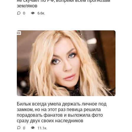
не скучает по РФ, вопреки всем прогнозам
земляков
0
6.6к.
Билык всегда умела держать личное под
замком, но на этот раз певица решила
порадовать фанатов и выложила фото
сразу двух своих наследников
0
11.1к.