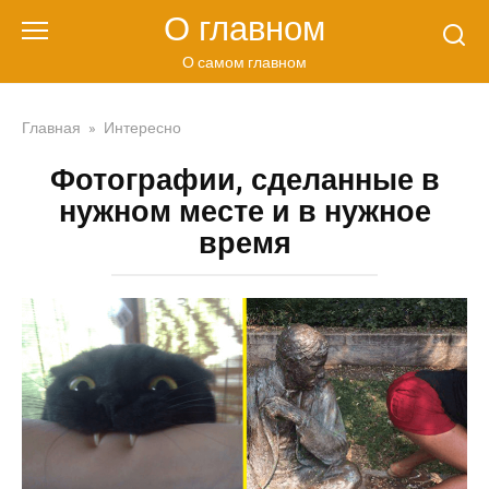
Перейти
О главном
к
контенту
О самом главном
Главная
»
Интересно
Фотографии, сделанные в
нужном месте и в нужное
время