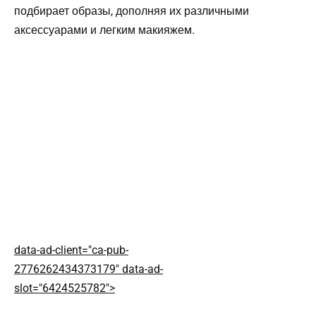
подбирает образы, дополняя их различными
аксессуарами и легким макияжем.
data-ad-client="ca-pub-
2776262434373179" data-ad-
slot="6424525782">