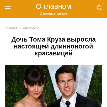
Перейти
О главном
к
контенту
О самом главном
Главная
»
Интересно
Дочь Тома Круза выросла
настоящей длинноногой
красавицей