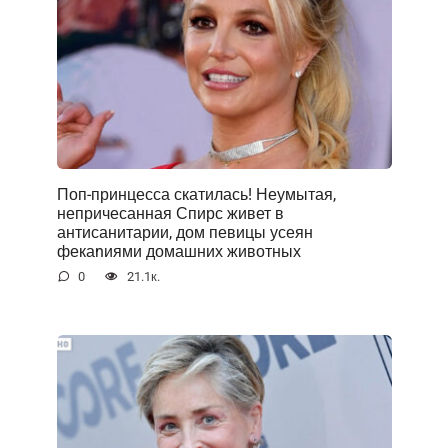
Поп-принцесса скатилась! Неумытая,
непричесанная Спирс живет в
антисанитарии, дом певицы усеян
фекаnиями домашних животных
0
21.1к.