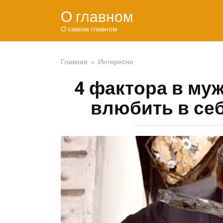
Перейти
О главном
к
контенту
О самом главном
Главная
»
Интересно
4 фактора в муж
влюбить в се