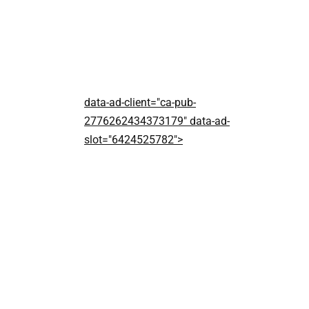
data-ad-client="ca-pub-
2776262434373179" data-ad-
slot="6424525782">