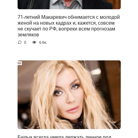
71-летний Макаревич обнимается с молодой
женой на новых кадрах и, кажется, совсем
не скучает по РФ, вопреки всем прогнозам
земляков
0
6.6к.
Билык всегда умела держать личное под