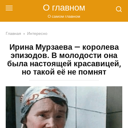
Перейти
О главном
к
контенту
О самом главном
Главная
»
Интересно
Ирина Мурзаева — королева
эпизодов. В молодости она
была настоящей красавицей,
но такой её не помнят