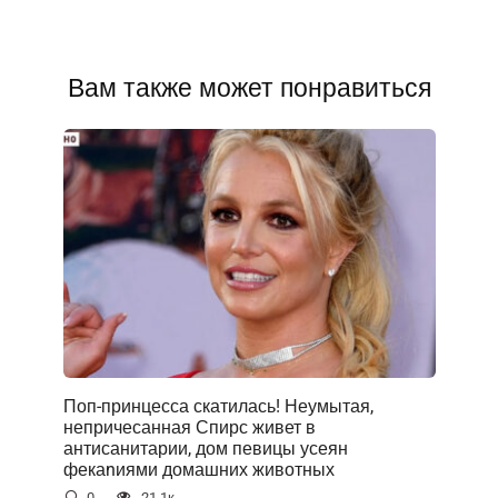
Вам также может понравиться
Поп-принцесса скатилась! Неумытая,
непричесанная Спирс живет в
антисанитарии, дом певицы усеян
фекаnиями домашних животных
0
21.1к.