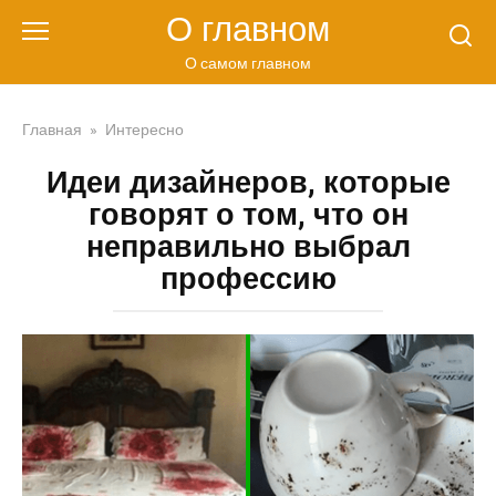
Перейти
О главном
к
контенту
О самом главном
Главная
»
Интересно
Идеи дизайнеров, которые
говорят о том, что он
неправильно выбрал
профессию