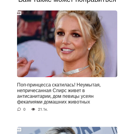
Поп-принцесса скатилась! Неумытая,
непричесанная Спирс живет в
антисанитарии, дом певицы усеян
фекаnиями домашних животных
0
21.1к.