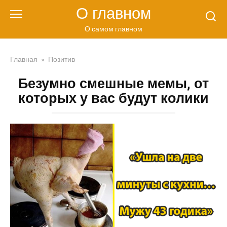
Перейти
О главном
к
контенту
О самом главном
Главная
»
Позитив
Безумно смешные мемы, от
которых у вас будут колики