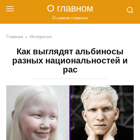
Перейти
О главном
к
контенту
О самом главном
Главная
»
Интересно
Как выглядят альбиносы
разных национальностей и
рас