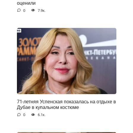
оценили
0
7.9к.
71-летняя Успенская показалась на отдыхе в
Дубае в куnальном костюме
0
6.1к.