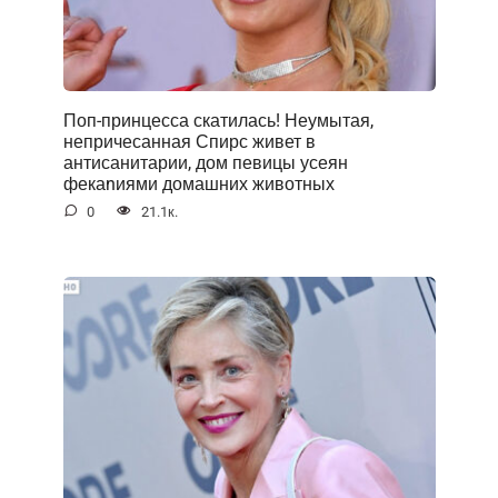
Поп-принцесса скатилась! Неумытая,
непричесанная Спирс живет в
антисанитарии, дом певицы усеян
фекаnиями домашних животных
0
21.1к.