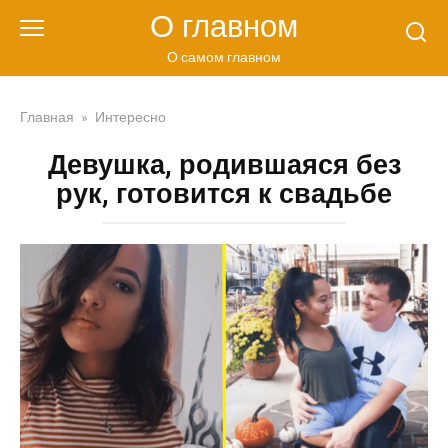
Перейти
О главном
к
контенту
О самом главном
Главная
»
Интересно
Девушка, родившаяся без
рук, готовится к свадьбе