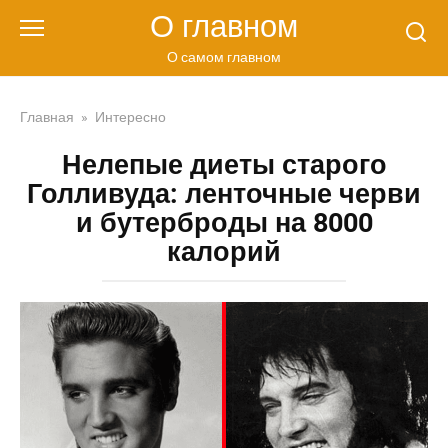
Перейти
О главном
к
контенту
О самом главном
Главная
»
Интересно
Нелепые диеты старого
Голливуда: ленточные черви
и бутерброды на 8000
калорий