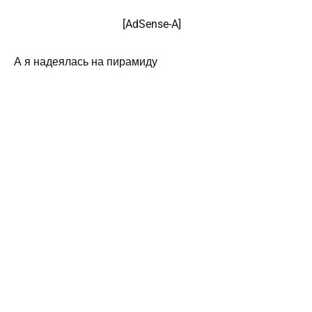
[
AdSense
-A]
А я надеялась на пирамиду