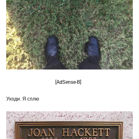
[
AdSense
-B]
Уходи. Я сплю