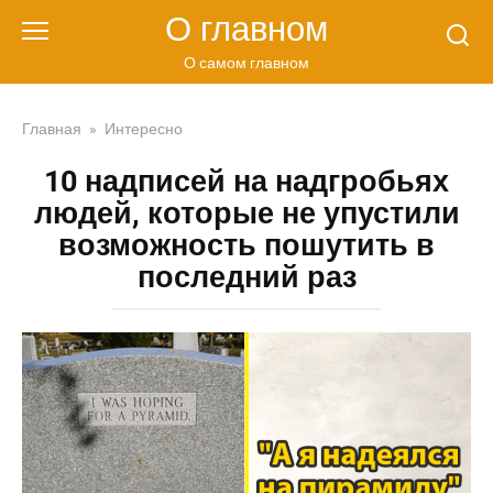
Перейти
О главном
к
контенту
О самом главном
Главная
»
Интересно
10 надписей на надгробьях
людей, которые не упустили
возможность пошутить в
последний раз