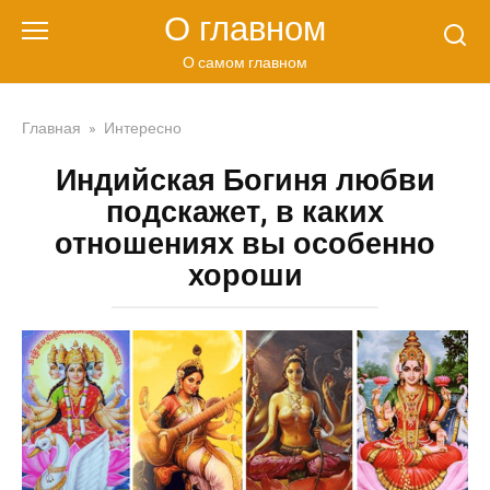
Перейти
О главном
к
контенту
О самом главном
Главная
»
Интересно
Индийская Богиня любви
подскажет, в каких
отношениях вы особенно
хороши