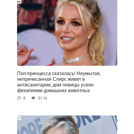
Поп-принцесса скатилась! Неумытая,
непричесанная Спирс живет в
антисанитарии, дом певицы усеян
фекаnиями домашних животных
0
21.1к.