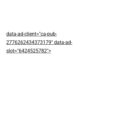
data-ad-client="ca-pub-
2776262434373179" data-ad-
slot="6424525782">