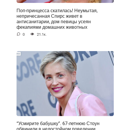
Поп-принцесса скатилась! Неумытая,
непричесанная Спирс живет в
антисанитарии, дом певицы усеян
фекаnиями домашних животных
0
21.1к.
“Усмирите бабушку”. 67-летнюю Стоун
обвинили в недостойном поведении