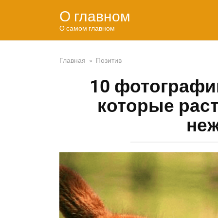
Перейти
О главном
к
контенту
О самом главном
Главная
»
Позитив
10 фотографи
которые раст
не