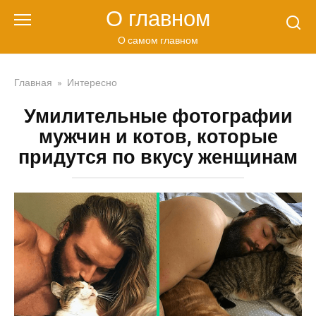
Перейти
О главном
к
контенту
О самом главном
Главная
»
Интересно
Умилительные фотографии
мужчин и котов, которые
придутся по вкусу женщинам