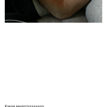
Какая милотаааааааа