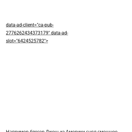
data-ad-client="ca-pub-
2776262434373179" data-ad-
slot="6424525782">
Например блогер Джош из Америки снял смешное