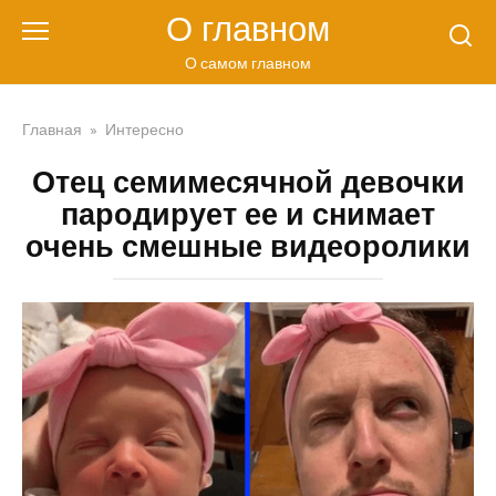
Перейти
О главном
к
контенту
О самом главном
Главная
»
Интересно
Отец семимесячной девочки
пародирует ее и снимает
очень смешные видеоролики