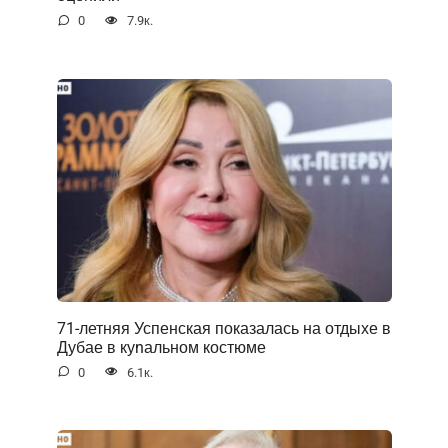
0
7.9к.
71-летняя Успенская показалась на отдыхе в
Дубае в куnальном костюме
0
6.1к.