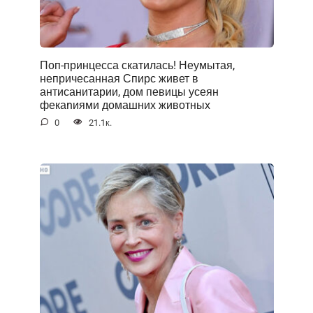
Поп-принцесса скатилась! Неумытая,
непричесанная Спирс живет в
антисанитарии, дом певицы усеян
фекаnиями домашних животных
0
21.1к.