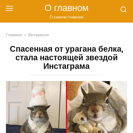
Перейти
О главном
к
контенту
О самом главном
Главная
»
Интересно
Спасенная от урагана белка,
стала настоящей звездой
Инстаграма