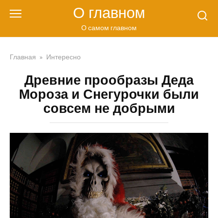
Перейти
О главном
к
контенту
О самом главном
Главная
»
Интересно
Древние прообразы Деда
Мороза и Снегурочки были
совсем не добрыми