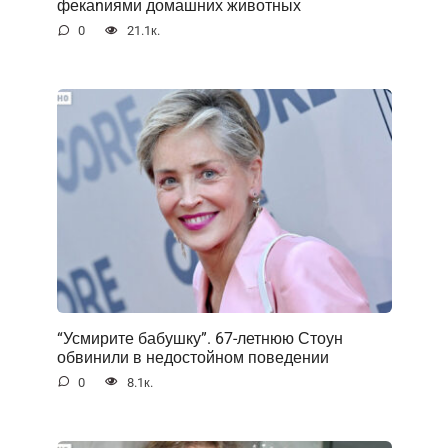
фекаnиями домашних животных
0
21.1к.
“Усмирите бабушку”. 67-летнюю Стоун
обвинили в недостойном поведении
0
8.1к.