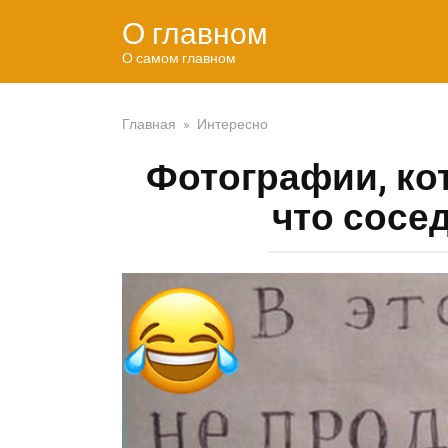
Перейти
О главном
к
контенту
О самом главном
Главная
»
Интересно
Фотографии, ко
что сосед