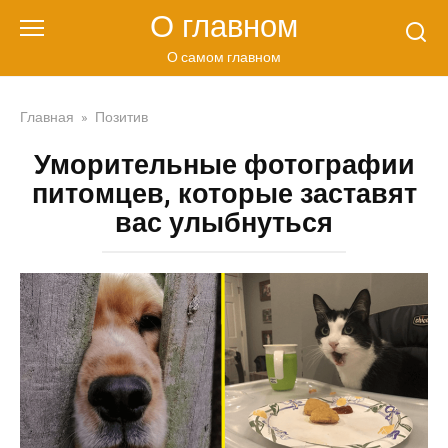
Перейти
О главном
к
контенту
О самом главном
Главная
»
Позитив
Уморительные фотографии
питомцев, которые заставят
вас улыбнуться