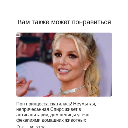
Вам также может понравиться
Поп-принцесса скатилась! Неумытая,
непричесанная Спирс живет в
антисанитарии, дом певицы усеян
фекаnиями домашних животных
0
21.1к.