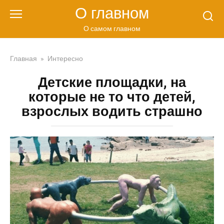
Перейти
О главном
к
контенту
О самом главном
Главная
»
Интересно
Детские площадки, на
которые не то что детей,
взрослых водить страшно