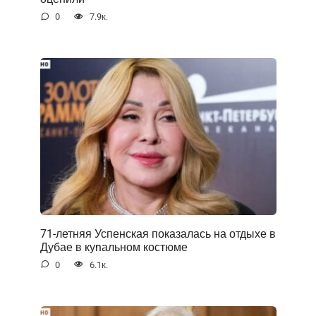
0
7.9к.
71-летняя Успенская показалась на отдыхе в
Дубае в куnальном костюме
0
6.1к.