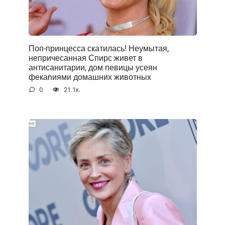
Поп-принцесса скатилась! Неумытая,
непричесанная Спирс живет в
антисанитарии, дом певицы усеян
фекаnиями домашних животных
0
21.1к.