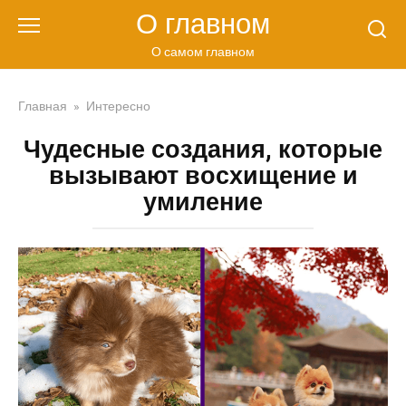
Перейти
О главном
к
контенту
О самом главном
Главная
»
Интересно
Чудесные создания, которые
вызывают восхищение и
умиление