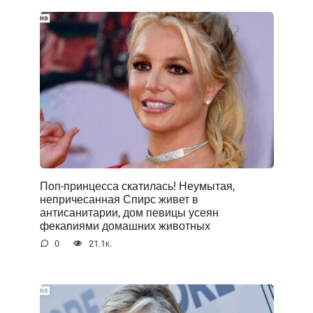
Поп-принцесса скатилась! Неумытая,
непричесанная Спирс живет в
антисанитарии, дом певицы усеян
фекаnиями домашних животных
0
21.1к.