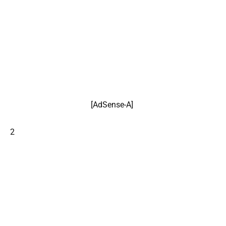
[
AdSense
-A]
2