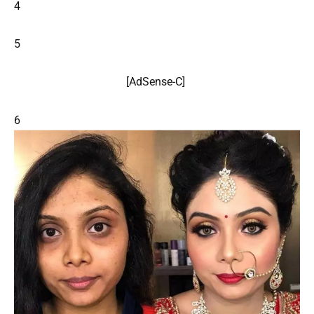
4
5
[
AdSense
-C]
6