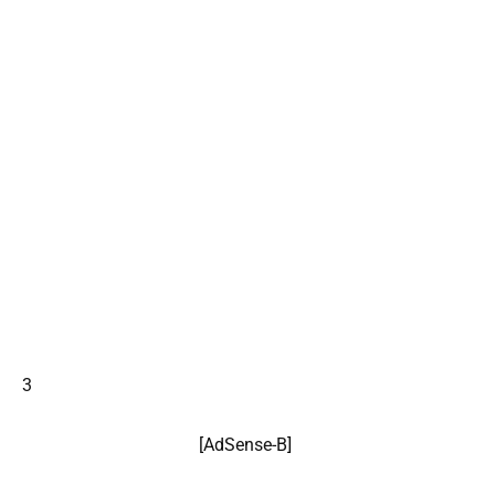
3
[
AdSense
-B]