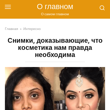
Перейти
О главном
к
контенту
О самом главном
Главная
»
Интересно
Снимки, доказывающие, что
косметика нам правда
необходима