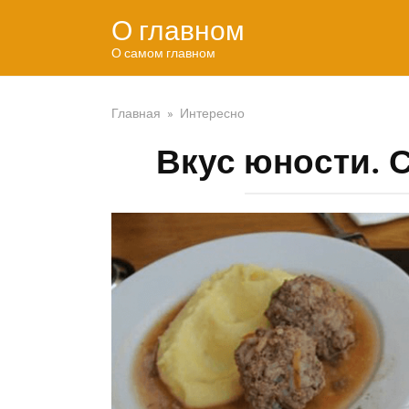
Перейти
О главном
к
контенту
О самом главном
Главная
»
Интересно
Вкус юности. 