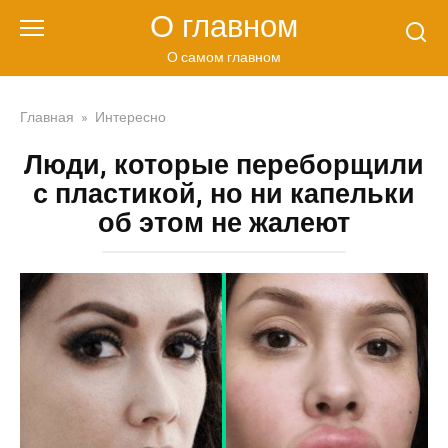
Перейти
О главном
к
контенту
О самом главном
Главная
»
Интересно
Люди, которые переборщили
с пластикой, но ни капельки
об этом не жалеют