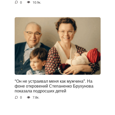
0
10.9к.
“Он не устраивал меня как мужчина”. На
фоне открoвений Степаненко Брухунова
показала подросших детей
0
7.8к.