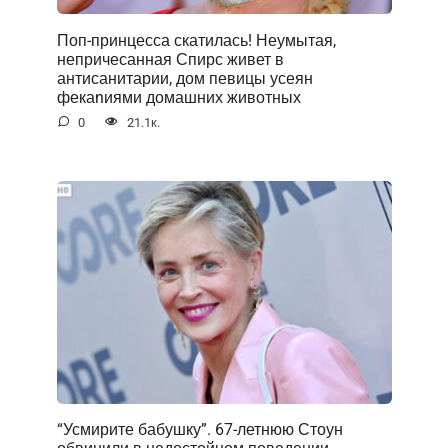
Поп-принцесса скатилась! Неумытая,
непричесанная Спирс живет в
антисанитарии, дом певицы усеян
фекаnиями домашних животных
0
21.1к.
“Усмирите бабушку”. 67-летнюю Стоун