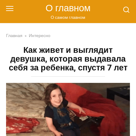
Перейти
О главном
к
контенту
О самом главном
Главная
»
Интересно
Как живет и выглядит
девушка, которая выдавала
себя за ребенка, спустя 7 лет