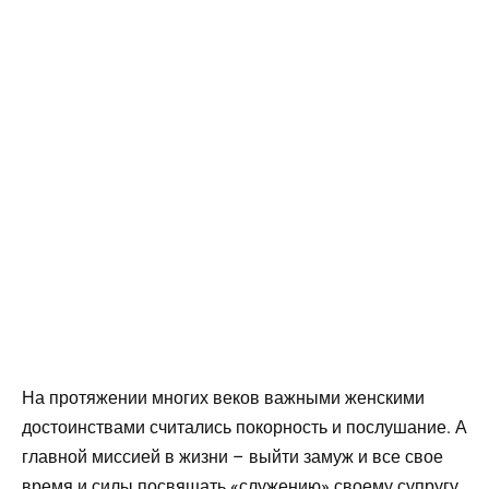
На протяжении многих веков важными женскими
достоинствами считались покорность и послушание. А
главной миссией в жизни – выйти замуж и все свое
время и силы посвящать «служению» своему супругу.