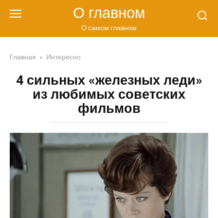
Перейти
О главном
к
контенту
О самом главном
Главная
»
Интересно
4 сильных «железных леди»
из любимых советских
фильмов