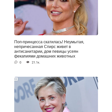
Поп-принцесса скатилась! Неумытая,
непричесанная Спирс живет в
антисанитарии, дом певицы усеян
фекаnиями домашних животных
0
21.1к.