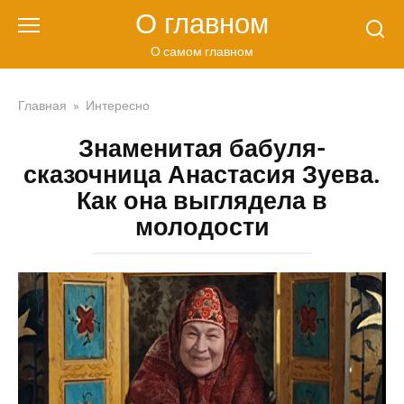
Перейти
О главном
к
контенту
О самом главном
Главная
»
Интересно
Знаменитая бабуля-
сказочница Анастасия Зуева.
Как она выглядела в
молодости