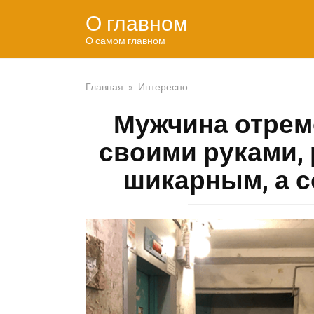
Перейти
О главном
к
контенту
О самом главном
Главная
»
Интересно
Мужчина отрем
своими руками, 
шикарным, а 