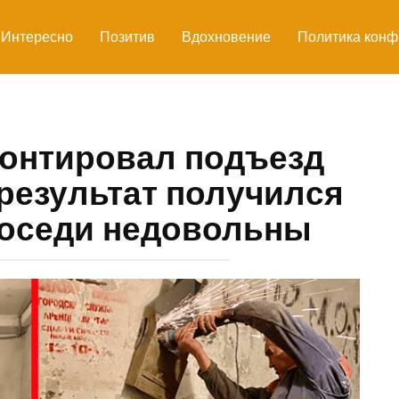
Интересно
Позитив
Вдохновение
Политика конф
онтировал подъезд
результат получился
соседи недовольны