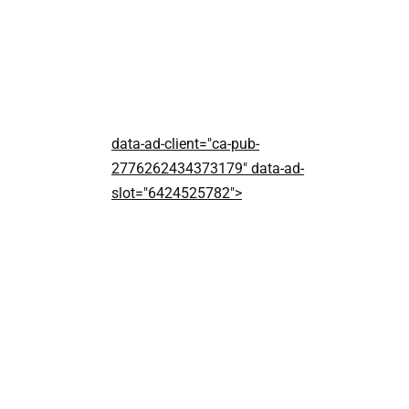
data-ad-client="ca-pub-
2776262434373179" data-ad-
slot="6424525782">