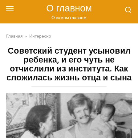
Перейти
О главном
к
контенту
О самом главном
Главная
»
Интересно
Советский студент усыновил
ребенка, и его чуть не
отчислили из института. Как
сложилась жизнь отца и сына