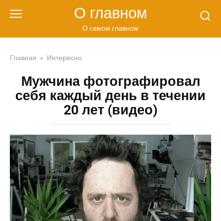
Перейти
О главном
к
контенту
О самом главном
Главная
»
Интересно
Мужчина фотографировал
себя каждый день в течении
20 лет (видео)