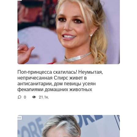
Поп-принцесса скатилась! Неумытая,
непричесанная Спирс живет в
антисанитарии, дом певицы усеян
фекаnиями домашних животных
0
21.1к.