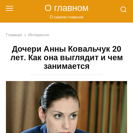
Перейти
О главном
к
контенту
О самом главном
Главная
»
Интересно
Дочери Анны Ковальчук 20
лет. Как она выглядит и чем
занимается