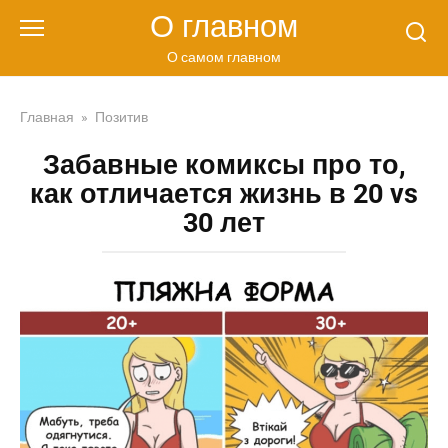
Перейти
О главном
к
контенту
О самом главном
Главная
»
Позитив
Забавные комиксы про то,
как отличается жизнь в 20 vs
30 лет