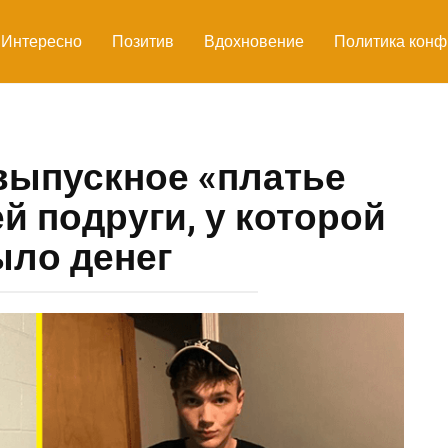
Интересно
Позитив
Вдохновение
Политика конф
выпускное «платье
й подруги, у которой
ыло денег