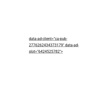
data-ad-client="ca-pub-
2776262434373179" data-ad-
slot="6424525782">