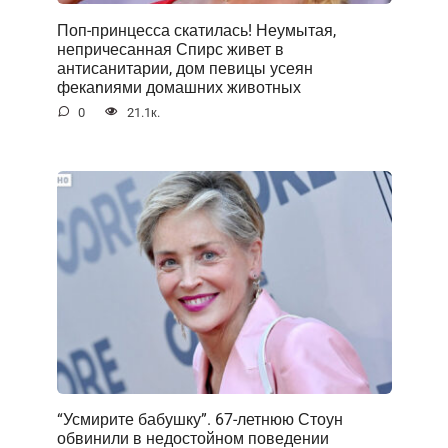
Поп-принцесса скатилась! Неумытая,
непричесанная Спирс живет в
антисанитарии, дом певицы усеян
фекаnиями домашних животных
0
21.1к.
“Усмирите бабушку”. 67-летнюю Стоун
обвинили в недостойном поведении