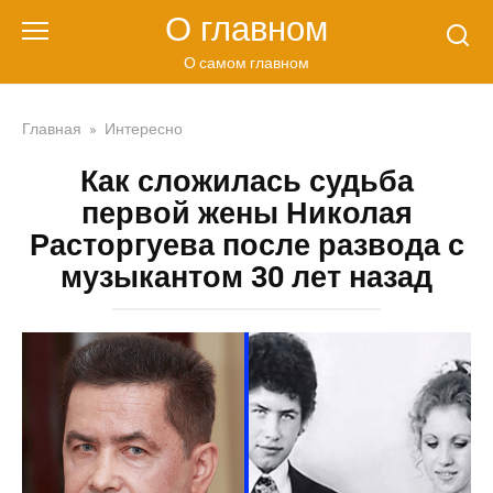
Перейти
О главном
к
контенту
О самом главном
Главная
»
Интересно
Как сложилась судьба
первой жены Николая
Расторгуева после развода с
музыкантом 30 лет назад