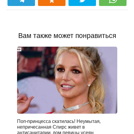
Вам также может понравиться
Поп-принцесса скатилась! Неумытая,
непричесанная Спирс живет в
антисанитарии, дом певицы усеян