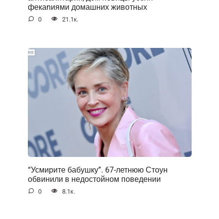
фекаnиями домашних животных
0
21.1к.
“Усмирите бабушку”. 67-летнюю Стоун
обвинили в недостойном поведении
0
8.1к.