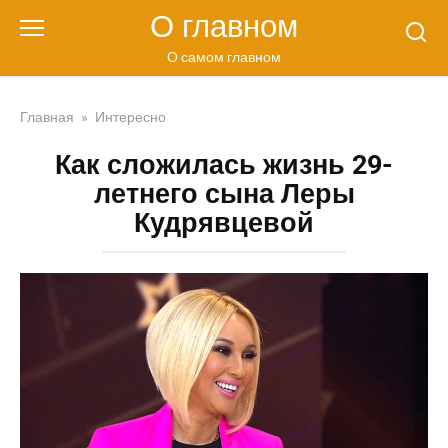
Перейти
О главном
к
контенту
О самом главном
Главная
»
Интересно
Как сложилась жизнь 29-
летнего сына Леры
Кудрявцевой