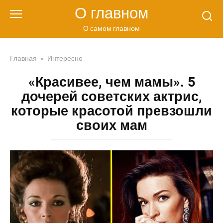
Перейти
О главном
к
контенту
О самом главном
Главная
»
Интересно
«Красивее, чем мамы». 5
дочерей советских актрис,
которые красотой превзошли
своих мам