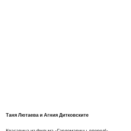
Таня Лютаева и Агния Дитковските
Красавица из фильма «Гардемарины, вперед!»