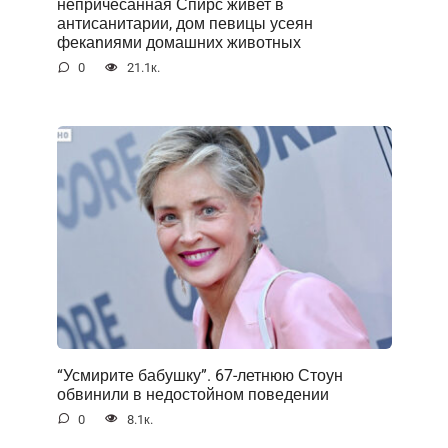
непричесанная Спирс живет в
антисанитарии, дом певицы усеян
фекаnиями домашних животных
0
21.1к.
“Усмирите бабушку”. 67-летнюю Стоун
обвинили в недостойном поведении
0
8.1к.