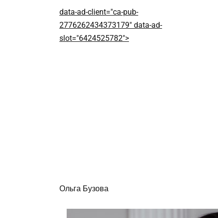
data-ad-client="ca-pub-
2776262434373179" data-ad-
slot="6424525782">
Ольга Бузова