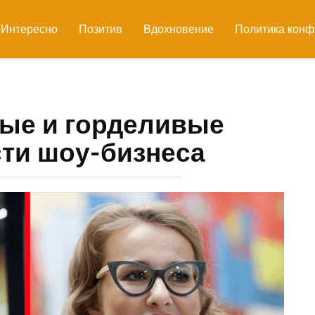
Интересно
Позитив
Вдохновение
Политика конф
ые и горделивые
ти шоу-бизнеса