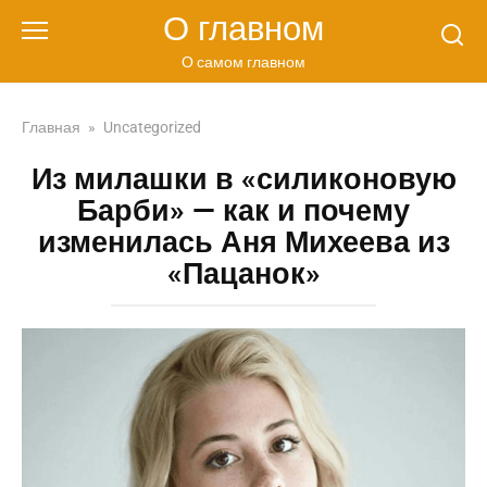
Перейти
О главном
к
контенту
О самом главном
Главная
»
Uncategorized
Из милашки в «силиконовую
Барби» — как и почему
изменилась Аня Михеева из
«Пацанок»