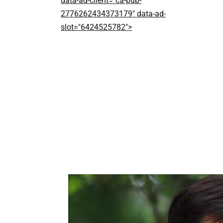
data-ad-client="ca-pub-
2776262434373179" data-ad-
slot="6424525782">