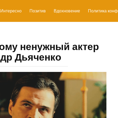
Интересно
Позитив
Вдохновение
Политика конф
ому ненужный актер
др Дьяченко